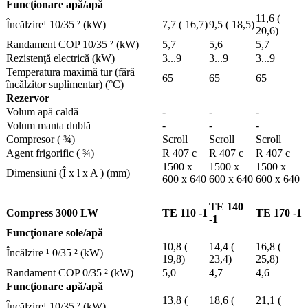
Funcţionare apă/apă
11,6 (
Încălzire¹ 10/35 ² (kW)
7,7 ( 16,7)
9,5 ( 18,5)
20,6)
Randament COP 10/35 ² (kW)
5,7
5,6
5,7
Rezistenţă electrică (kW)
3...9
3...9
3...9
Temperatura maximă tur (fără
65
65
65
încălzitor suplimentar) (°C)
Rezervor
Volum apă caldă
-
-
-
Volum manta dublă
-
-
-
Compresor ( ¾)
Scroll
Scroll
Scroll
Agent frigorific ( ¾)
R 407 c
R 407 c
R 407 c
1500 x
1500 x
1500 x
Dimensiuni (Î x l x A ) (mm)
600 x 640
600 x 640
600 x 640
TE 140
Compress 3000 LW
TE 110 -1
TE 170 -1
-1
Funcţionare sole/apă
10,8 (
14,4 (
16,8 (
Încălzire ¹ 0/35 ² (kW)
19,8)
23,4)
25,8)
Randament COP 0/35 ² (kW)
5,0
4,7
4,6
Funcţionare apă/apă
13,8 (
18,6 (
21,1 (
Încălzire¹ 10/35 ² (kW)