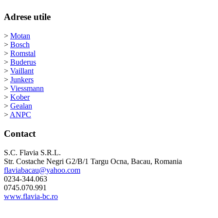
Adrese utile
>
Motan
>
Bosch
>
Romstal
>
Buderus
>
Vaillant
>
Junkers
>
Viessmann
>
Kober
>
Gealan
>
ANPC
Contact
S.C. Flavia S.R.L.
Str. Costache Negri G2/B/1 Targu Ocna, Bacau, Romania
flaviabacau@yahoo.com
0234-344.063
0745.070.991
www.flavia-bc.ro