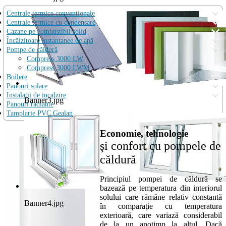
Centrale termice conventionale
Centrale termice cu condensare
Cazane pe combustibil solid
Încălzitoare instantanee de apă
Pompe de căldură
Compress 3000 LW
Compress 3000 LWM
Boilere
Panouri solare
Instalatii de incalzire
Banner3.jpg
Panouri radiante
Tamplarie PVC Gealan
Economie, tehnologie
şi confort cu pompele de
căldură
Principiul pompei de căldură se
bazează pe temperatura din interiorul
solului care rămâne relativ constantă
Banner4.jpg
în comparaţie cu temperatura
exterioară, care variază considerabil
de la un anotimp la altul. Dacă