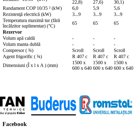
22,8)
27,6)
30,1)
Randament COP 10/35 ² (kW)
6,0
5,9
5,6
Rezistenţă electrică (kW)
3...9
3...9
3...9
Temperatura maximă tur (fără
65
65
65
încălzitor suplimentar) (°C)
Rezervor
Volum apă caldă
-
-
-
Volum manta dublă
-
-
-
Compresor ( ¾)
Scroll
Scroll
Scroll
Agent frigorific ( ¾)
R 407 c
R 407 c
R 407 c
1500 x
1500 x
1500 x
Dimensiuni (Î x l x A ) (mm)
600 x 640
600 x 640
600 x 640
Facebook