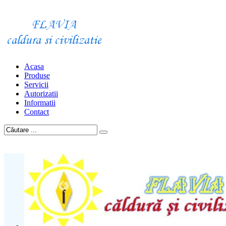
Acasa
Produse
Servicii
Autorizatii
Informatii
Contact