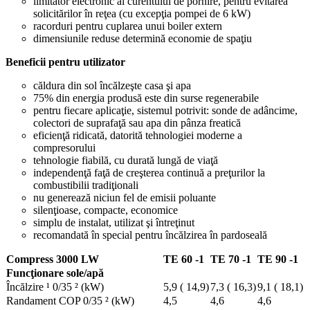
limitator electronic al curentului de pornire, pentru evitarea
solicitărilor în reţea (cu excepţia pompei de 6 kW)
racorduri pentru cuplarea unui boiler extern
dimensiunile reduse determină economie de spaţiu
Beneficii pentru utilizator
căldura din sol încălzeşte casa şi apa
75% din energia produsă este din surse regenerabile
pentru fiecare aplicaţie, sistemul potrivit: sonde de adâncime,
colectori de suprafaţă sau apa din pânza freatică
eficienţă ridicată, datorită tehnologiei moderne a
compresorului
tehnologie fiabilă, cu durată lungă de viaţă
independenţă faţă de creşterea continuă a preţurilor la
combustibilii tradiţionali
nu generează niciun fel de emisii poluante
silenţioase, compacte, economice
simplu de instalat, utilizat şi întreţinut
recomandată în special pentru încălzirea în pardoseală
Compress 3000 LW
TE 60 -1
TE 70 -1
TE 90 -1
Funcţionare sole/apă
Încălzire ¹ 0/35 ² (kW)
5,9 ( 14,9)
7,3 ( 16,3)
9,1 ( 18,1)
Randament COP 0/35 ² (kW)
4,5
4,6
4,6