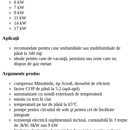
6 kW
7 kW
9 kW
11 kW
14 kW
17 kW
Aplicaţii
recomandate pentru case unifamiliale sau multifamiliale de
până la 340 mp
ideale pentru case de vacanţă, pensiuni sau zone care nu
dispun de gaz metan
Argumente produs
compresor Mitsubishi, tip Scroll, deosebit de eficient
factor COP de până la 5.2 (apă-apă)
automatizare cu sondă exterioară de temperatură
meniu cu text în clar
temperatură pe tur de până la 65°C
pompe pentru circuitul de sole şi pentru cel de încălzire
integrate
rezistenţă electrică suplimentară inclusă, comutabilă în 3 trepte
de 3kW, 6kW sau 9 kW