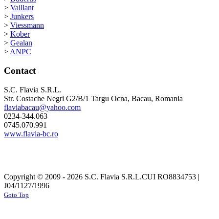
>
Vaillant
>
Junkers
>
Viessmann
>
Kober
>
Gealan
>
ANPC
Contact
S.C. Flavia S.R.L.
Str. Costache Negri G2/B/1 Targu Ocna, Bacau, Romania
flaviabacau@yahoo.com
0234-344.063
0745.070.991
www.flavia-bc.ro
Copyright © 2009 - 2026 S.C. Flavia S.R.L.
CUI RO8834753 |
J04/1127/1996
Goto Top