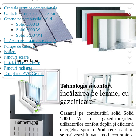
Centrale termice conventionale
Centrale termice cu condensare
Cazane pe combustibil solid
Solid 2000 B
Solid 5000 W
Solid 5000 WT
Încălzitoare instantanee de apă
Pompe de căldură
Boilere
Panouri solare
Banner3.jpg
Instalatii de incalzire
Panouri radiante
Tamplarie PVC Gealan
Tehnologie si confort
încălzirea pe lemne, cu
gazeificare
Cazanul pe combustibil solid Solid
5000 W, cu gazeificare,oferă
Banner4.jpg
utilizatorilor confort deplin şi eficienţă
energetică sporită. Producerea căldurii
se realizează într-un mod economic şi