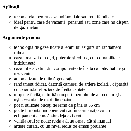
Aplicaţii
recomandat pentru case unifamiliale sau multifamiliale
ideal pentru case de vacanţă, pensiuni sau zone care nu dispun
de gaz metan
Argumente produs
tehnologia de gazeificare a lemnului asigură un randament
ridicat
cazan realizat din oţel, puternic şi robust, cu o durabilitate
îndelungată
cazanul e alcătuit din componente de înaltă calitate, fiabile şi
rezistente
automatizare de ultimă generaţie
randament ridicat, datorită camerei de ardere izolată , căptuşită
cu cărămidă refractară de înaltă calitate
umplere facilă, datorită compartimentului de alimentare şi a
uşii acestuia, de mari dimensiuni
pot fi utilizate bucăţi de lemn de până la 55 cm
poate fi montat independent sau în combinaţie cu un
echipament de încălzire deja existent
ventilatorul se poate regla atât automat, cât şi manual
ardere curată, cu un nivel redus de emisii poluante