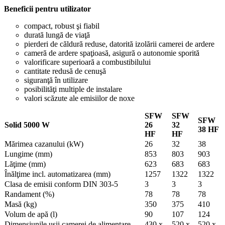
Beneficii pentru utilizator
compact, robust şi fiabil
durată lungă de viaţă
pierderi de căldură reduse, datorită izolării camerei de ardere
cameră de ardere spaţioasă, asigură o autonomie sporită
valorificare superioară a combustibilului
cantitate redusă de cenuşă
siguranţă în utilizare
posibilităţi multiple de instalare
valori scăzute ale emisiilor de noxe
SFW
SFW
SFW
Solid 5000 W
26
32
38 HF
HF
HF
Mărimea cazanului (kW)
26
32
38
Lungime (mm)
853
803
903
Lăţime (mm)
623
683
683
Înălţime incl. automatizarea (mm)
1257
1322
1322
Clasa de emisii conform DIN 303-5
3
3
3
Randament (%)
78
78
78
Masă (kg)
350
375
410
Volum de apă (l)
90
107
124
Dimensiunile uşii camerei de alimentare
430 x
520 x
520 x