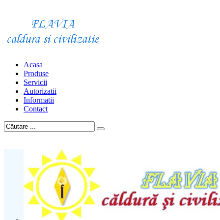
Acasa
Produse
Servicii
Autorizatii
Informatii
Contact