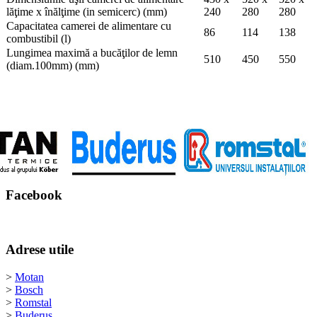
lăţime x înălţime (in semicerc) (mm)
240
280
280
Capacitatea camerei de alimentare cu
86
114
138
combustibil (l)
Lungimea maximă a bucăţilor de lemn
510
450
550
(diam.100mm) (mm)
Facebook
Adrese utile
>
Motan
>
Bosch
>
Romstal
>
Buderus