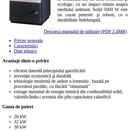
ecologic, cu un impact minim asupra
mediului ambiant. Solid 5000 W este
un cazan puternic şi robust, cu o
durabilitate îndelungată.
Descarca manualul de utilizare (PDF 2.4MB)
Privire generala
Caracteristici
Date tehnice
Avantaje dintr-o privire
eficient datorită principiului gazeificării
investiţie economică şi durabilă
tehnologie modernă de ardere a lemnului , bazată pe
procedeul pirolitic, cu flacără "răsturnată"
extrage maximul de energie termică din combustibilul solid,
valorificându-i acestuia din plin capacitatea calorifică
Gama de puteri
26 kW
32 kW
38 kW