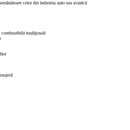
asemănătoare celor din industria auto sau aviatică
combustibilii tradiţionali
)
ător
enajeră