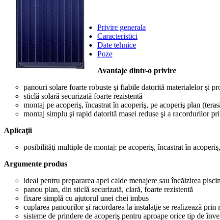
Privire generala
Caracteristici
Date tehnice
Poze
Avantaje dintr-o privire
panouri solare foarte robuste şi fiabile datorită materialelor şi pr
sticlă solară securizată foarte rezistentă
montaj pe acoperiş, încastrat în acoperiş, pe acoperiş plan (teras
montaj simplu şi rapid datorită masei reduse şi a racordurilor pr
Aplicaţii
posibilităţi multiple de montaj: pe acoperiş, încastrat în acoperiş
Argumente produs
ideal pentru prepararea apei calde menajere sau încălzirea pisci
panou plan, din sticlă securizată, clară, foarte rezistentă
fixare simplă cu ajutorul unei chei imbus
cuplarea panourilor şi racordarea la instalaţie se realizează prin
sisteme de prindere de acoperiş pentru aproape orice tip de înve