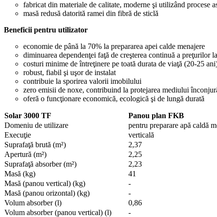
fabricat din materiale de calitate, moderne şi utilizând procese 
masă redusă datorită ramei din fibră de sticlă
Beneficii pentru utilizator
economie de până la 70% la prepararea apei calde menajere
diminuarea dependenţei faţă de creşterea continuă a preţurilor la 
costuri minime de întreţinere pe toată durata de viaţă (20-25 ani
robust, fiabil şi uşor de instalat
contribuie la sporirea valorii imobilului
zero emisii de noxe, contribuind la protejarea mediului înconjur
oferă o funcţionare economică, ecologică şi de lungă durată
Solar 3000 TF
Panou plan FKB
Domeniu de utilizare
pentru preparare apă caldă m
Execuţie
verticală
Suprafaţă brută (m²)
2,37
Apertură (m²)
2,25
Suprafaţă absorber (m²)
2,23
Masă (kg)
41
Masă (panou vertical) (kg)
-
Masă (panou orizontal) (kg)
-
Volum absorber (l)
0,86
Volum absorber (panou vertical) (l)
-