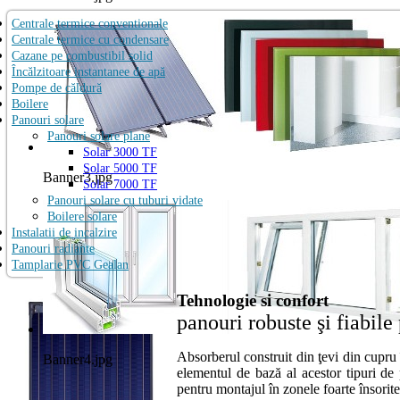
Centrale termice conventionale
Centrale termice cu condensare
Cazane pe combustibil solid
Încălzitoare instantanee de apă
Pompe de căldură
Boilere
Panouri solare
Panouri solare plane
Solar 3000 TF
Solar 5000 TF
Banner3.jpg
Solar 7000 TF
Panouri solare cu tuburi vidate
Boilere solare
Instalatii de incalzire
Panouri radiante
Tamplarie PVC Gealan
Tehnologie si confort
panouri robuste şi fiabile
Absorberul construit din ţevi din cupru 
Banner4.jpg
elementul de bază al acestor tipuri de
pentru montajul în zonele foarte însorite a