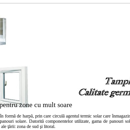
 pentru zone cu mult soare
în formă de harpă, prin care circulă agentul termic solar care înmagazin
 panouri solare. Datorită componentelor utilizate, gama de panouri s
le ţării: zona de sud şi litoral.