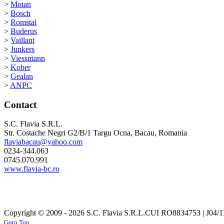
>
Motan
>
Bosch
>
Romstal
>
Buderus
>
Vaillant
>
Junkers
>
Viessmann
>
Kober
>
Gealan
>
ANPC
Contact
S.C. Flavia S.R.L.
Str. Costache Negri G2/B/1 Targu Ocna, Bacau, Romania
flaviabacau@yahoo.com
0234-344.063
0745.070.991
www.flavia-bc.ro
Copyright © 2009 - 2026 S.C. Flavia S.R.L.
CUI RO8834753 | J04/1
Goto Top