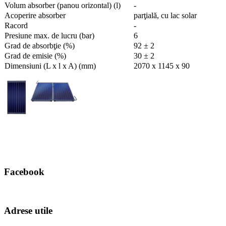
Volum absorber (panou orizontal) (l)
-
Acoperire absorber
parţială, cu lac solar
Racord
-
Presiune max. de lucru (bar)
6
Grad de absorbţie (%)
92 ± 2
Grad de emisie (%)
30 ± 2
Dimensiuni (L x l x A) (mm)
2070 x 1145 x 90
Facebook
Adrese utile