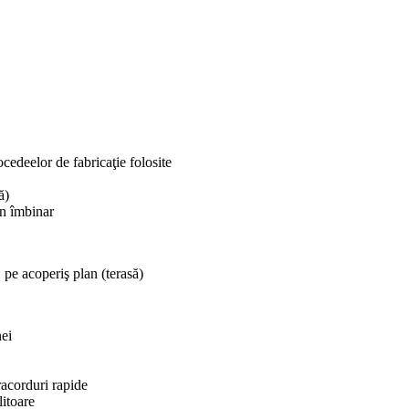
ocedeelor de fabricaţie folosite
ă)
in îmbinar
, pe acoperiş plan (terasă)
nei
 racorduri rapide
litoare